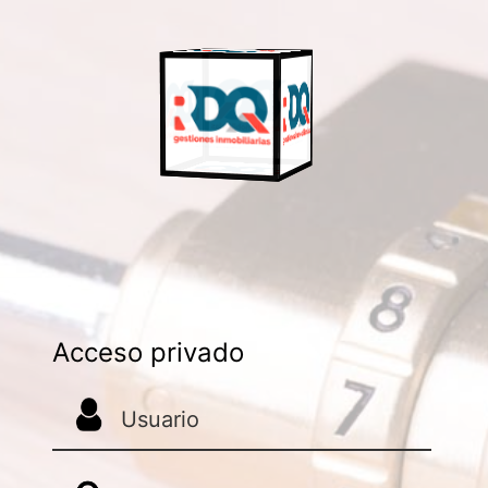
Acceso privado