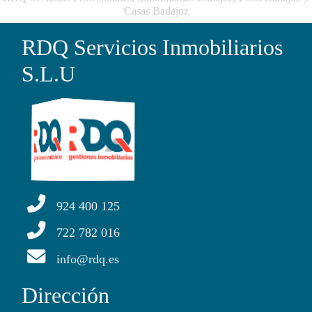
Casas Badajoz
RDQ Servicios Inmobiliarios
S.L.U
924 400 125
722 782 016
info@rdq.es
Dirección