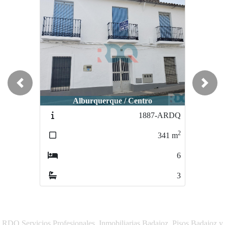
Previous
Next
Alburquerque / Centro
1887-ARDQ
2
341
m
6
3
RDQ Servicios Profesionales, Inmobiliarias Badajoz, Pisos Badajoz y