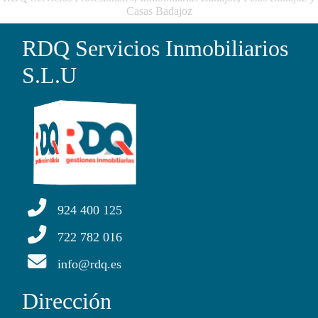
Casas Badajoz
RDQ Servicios Inmobiliarios
S.L.U
924 400 125
722 782 016
info@rdq.es
Dirección