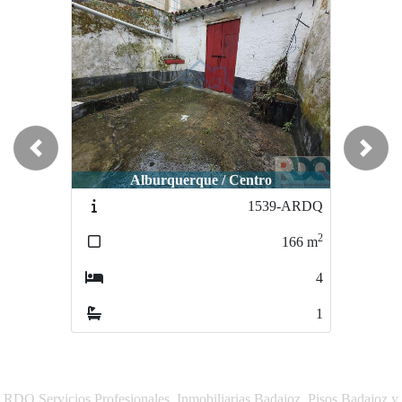
Previous
Next
Alburquerque / Centro
1539-ARDQ
2
166
m
4
1
RDQ Servicios Profesionales, Inmobiliarias Badajoz, Pisos Badajoz y