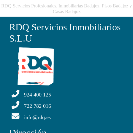
RDQ Servicios Profesionales, Inmobiliarias Badajoz, Pisos Badajoz y
Casas Badajoz
RDQ Servicios Inmobiliarios
S.L.U
924 400 125
722 782 016
info@rdq.es
Dirección