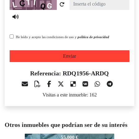
Captcha
He leído y acepto las condiciones de uso y
política de privacidad
Enviar
Referencia: RDQ1956-ARDQ
Visitas a este inmueble: 162
Otros inmuebles que podrían ser de su interés
RDQ1956-ARDQ
RDQ1956-ARDQ
R
55.000 €
35.000 €