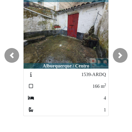
Previous
Next
Alburquerque / Centro
Alburquerque / Centro
1539-ARDQ
1578-ARDQ
2
2
166
m
127
m
4
3
1
2