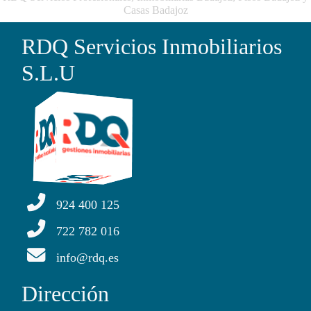
Casas Badajoz
RDQ Servicios Inmobiliarios
S.L.U
924 400 125
722 782 016
info@rdq.es
Dirección