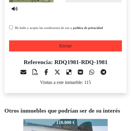
He leído y acepto las condiciones de uso y
política de privacidad
Enviar
Referencia: RDQ1981-RDQ-1981
Visitas a este inmueble: 115
Otros inmuebles que podrían ser de su interés
DQ1981-RDQ-1981
RDQ1981-RDQ-1981
RDQ198
110.000 €
67.000 €