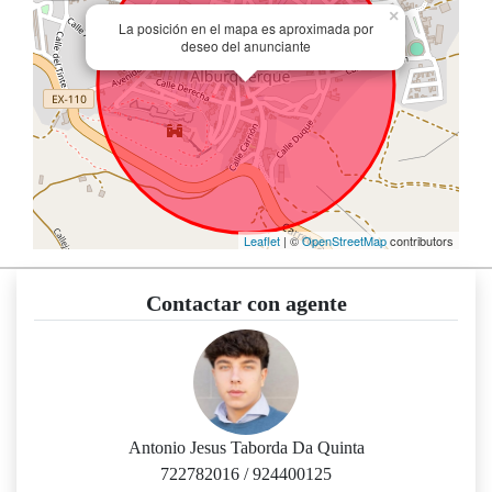
×
La posición en el mapa es aproximada por
deseo del anunciante
Leaflet
| ©
OpenStreetMap
contributors
Contactar con agente
Antonio Jesus Taborda Da Quinta
722782016
/
924400125