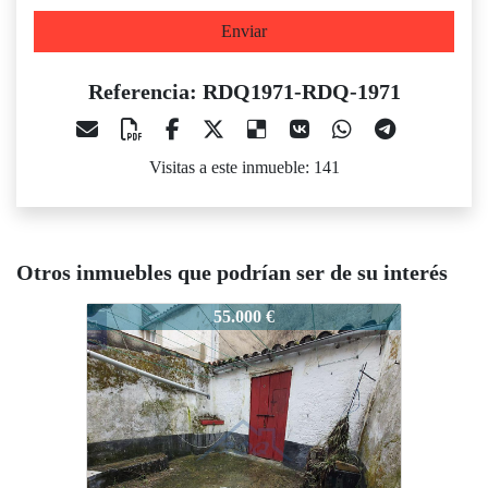
Enviar
Referencia: RDQ1971-RDQ-1971
Visitas a este inmueble: 141
Otros inmuebles que podrían ser de su interés
DQ1971-RDQ-1971
RDQ1971-RDQ-1971
RDQ197
55.000 €
110.000 €