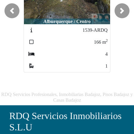
Previous
Next
Alburquerque / Centro
Alburquerque / Centro
A
1539-ARDQ
1887-ARDQ
2
2
166
m
341
m
4
6
1
3
RDQ Servicios Profesionales, Inmobiliarias Badajoz, Pisos Badajoz y
Casas Badajoz
RDQ Servicios Inmobiliarios
S.L.U