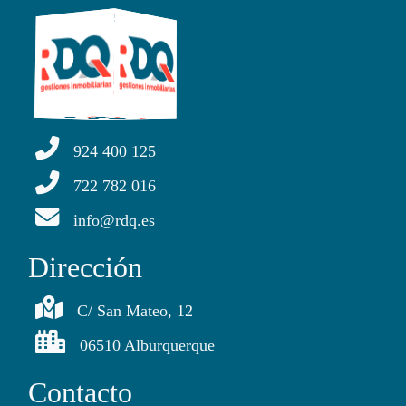
924 400 125
722 782 016
info@rdq.es
Dirección
C/ San Mateo, 12
06510 Alburquerque
Contacto